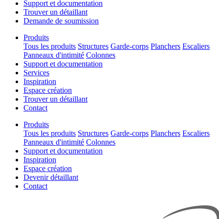
Support et documentation
Trouver un détaillant
Demande de soumission
Produits
Tous les produits
Structures
Garde-corps
Planchers
Escaliers
Panneaux d'intimité
Colonnes
Support et documentation
Services
Inspiration
Espace création
Trouver un détaillant
Contact
Produits
Tous les produits
Structures
Garde-corps
Planchers
Escaliers
Panneaux d'intimité
Colonnes
Support et documentation
Inspiration
Espace création
Devenir détaillant
Contact